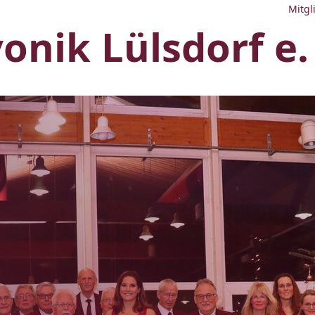
Mitgl
nik Lülsdorf e. 
V
F
1