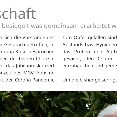
chaft
besiegelt was gemeinsam erarbeitet w
 sich die Vorstände des
it im Land NRW gültigen
 Gespräch getroffen, in
d Musikern nach wie vor
Corona-Krise besprochen
en, wurde nach Wegen
eit der beiden Chöre in
einschaftliches Leben
hl das Jubiläumskonzert
einzuhauchen und geme
onzert des MGV Frohsinn
it der Corona-Pandemie
Um die bisherige sehr 