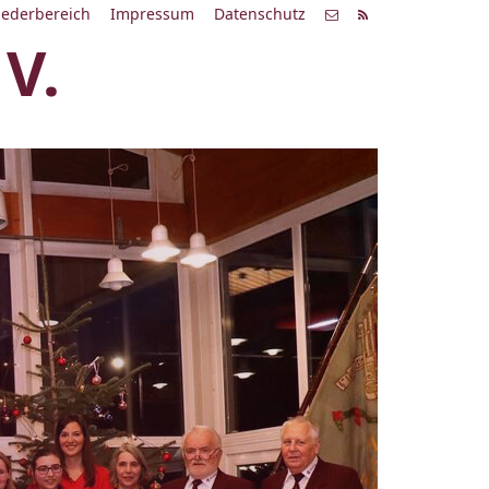
iederbereich
Impressum
Datenschutz
V.
Letzte
Alle
eranstaltung
Veranstaltungen
14.12.19
estliche Stunde 2019
6:00 Uhr
Zum Konzert