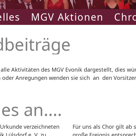
lles
MGV Aktionen
Chr
dbeiträge
 alle Aktivitäten des MGV Evonik dargestellt, dies 
 oder Anregungen wenden sie sich an den Vorsitzend
es an....
r Urkunde verzeichneten
Für uns als Chor gilt ab s
 Lülsdorf e. V. zu
große Ereignis entsprec