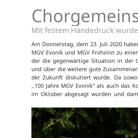
Chorgemeins
Mit festem Händedruck wurde 
Am Donnerstag, dem 23. Juli 2020 haben
zum Opfer gefallen sind, und die derze
MGV Evonik und MGV Frohsinn zu einem
Abstands-bzw. Hygieneregeln Chören un
der die gegenwärtige Situation in der 
das Proben und Auftritte erschwer
und über die weitere gute Zusammenarb
gesucht, den Chören wieder ein gem
der Zukunft diskutiert wurde. Da sowo
,,100 Jahre MGV Evonik" als auch das K
im Oktober abgesagt wurden und dam